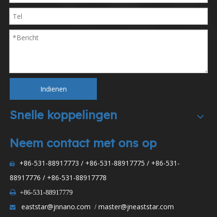
Indienen
Snelle koppelingen
Neem contact met ons op
+86-531-88917773 / +86-531-88917775 / +86-531-

88917776 / +86-531-88917778

+86-531-88917779
eaststar@jnnano.com
master@jneaststar.com
/
