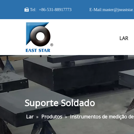

Tel:
+86-531-88917773
E-Mail:
master@jneaststar
LAR
Suporte Soldado
Lar
»
Produtos
»
Instrumentos de medição de