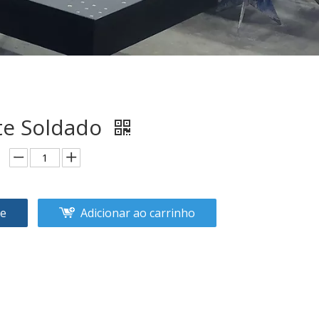
te Soldado
te
Adicionar ao carrinho