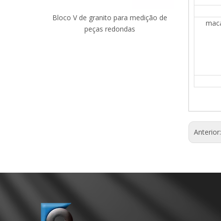
ranito com
Bloco V de granito para medição de
Cubo de gr
maca
peças redondas
Anterior