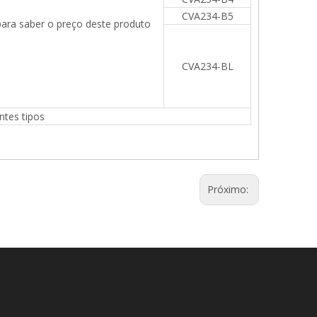
CVA234-B5
ara saber o preço deste produto
Placa de superfície de granito preto de
Placa de superfície
o
alta precisão
alta precisão 
CVA234-BL
ntes tipos
Próximo: