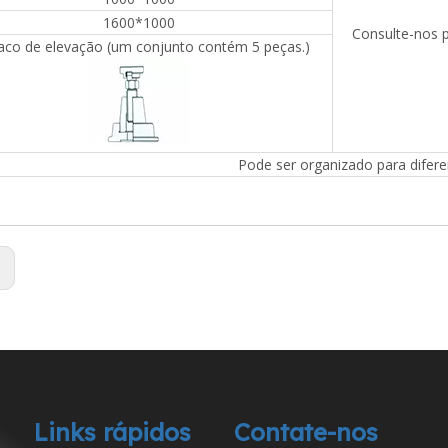
1600*1000
Consulte-nos p
anito preto de precisão para
Ferramenta de medição de régua
co de elevação (um conjunto contém 5 peças.)
ângulo reto
paralela de granito preto de precisã
Pode ser organizado para difere
:
Links rápidos
Contate-nos