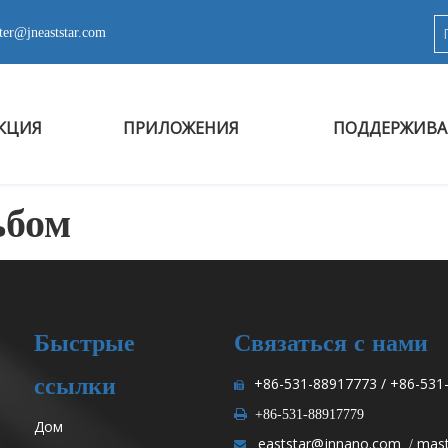
ter@jneaststar.com
КЦИЯ
ПРИЛОЖЕНИЯ
ПОДДЕРЖИВА
ьбом
Быстрые
Связаться с нами
ссылки
+86-531-88917773 / +86-531


+86-531-88917779
Дом
eaststar@jnnano.com
mast
/
