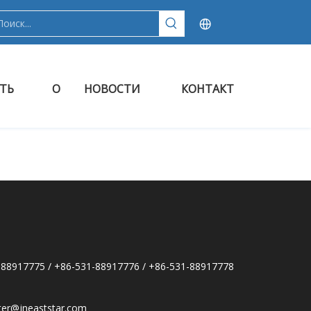
ТЬ
О
НОВОСТИ
КОНТАКТ
-88917775 / +86-531-88917776 / +86-531-88917778
er@jneaststar.com