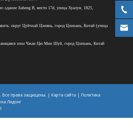
-здание Jiaheng B, место 17d, улица Хуалун, 1825,
вить: округ Цуйчхай Цзиянь, город Цзинань, Китай (улица
ивающаяся зона Чжан Цю Мин Шуй, город Цзинань, Китай
d. Все права защищены. |
Карта сайта
|
Политика
жка
Лидонг
1