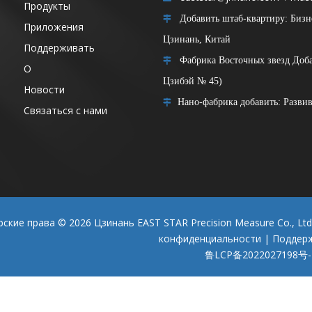
Продукты
Добавить штаб-квартиру: Бизнес

Приложения
Цзинань, Китай
Поддерживать
Фабрика Восточных звезд Доба

О
Цзибэй № 45)
Новости
Нано-фабрика добавить: Разв

Связаться с нами
рские права ©
2026
Цзинань EAST STAR Precision Measure Co., Lt
конфиденциальности
| Поддер
鲁LCP备2022027198号-