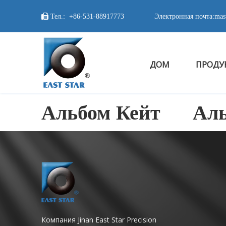

Тел.:
+86-531-88917773
Электронная почта:
mas
ДОМ
ПРОДУ
Альбом Кейт
Ал
Компания Jinan East Star Precision