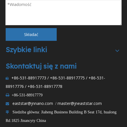
Składać
Szybkie linki
Skontaktuj się z nami
+86-531-88917773 / +86-531-88917775 / +86-531-

88917776 / +86-531-88917778

+86-531-88917779
eaststar@jnnano.com
master@jneaststar.com
/

Siedziba główna: Jiaheng Business Building B Seat 17d, hualong

Rd.1825 Jinancyty China